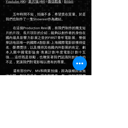
Youtube (4K)
|
新片場 (4K)
|
微信觀看
|
Bilibili
五年時間不短，拍攝不多，希望貴在質量。於是
我們也制作了一隻Showreel作為總結。
在這個Production Reel裏，有我們制作的幾支短
片的片段、長片項目的介紹，能夠以創作者的身份在
國內最具影響力影展之壹的FIRST青年電影展、整個
華語地區唯一的國際A類影展-上海國際電影節獲得提
名、榮膺獎項，以及獲得其他國內外影展的肯定、劇
本入圍中國電影協會·青蔥計劃年度電影計劃十五
強......這些既是鼓勵，也鞭策著我們認識到創作中的
不足，更讓我們對電影報以應有的尊重。
還有部分PV、MV和商業拍攝，因為版權因素無
法公開。無論是過去、現在與將來，每一次拍攝我們
都認真對待與付出。
繼續KEEP ROLLING。
THX
版權所有，僅供預覽，未經許可禁止挪作他用，
成都復興映畫文化傳媒有限公司保留所有權利，版權
所有，違者必究。