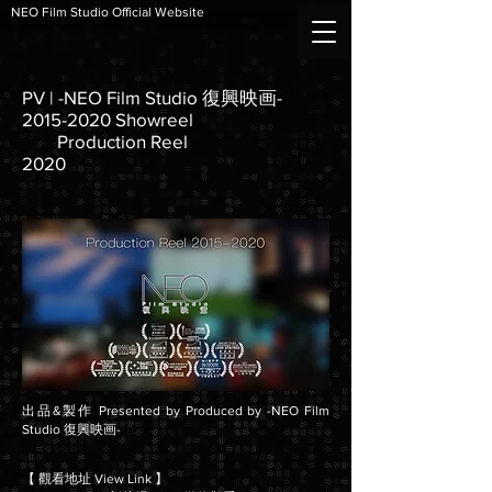
NEO Film Studio Official Website
PV | -NEO Film Studio 復興映画-
2015-2020
Showreel
Production Reel
2020
出品&製作 Presented by Produced by -NEO Film
Studio 復興映画-
【 觀看地址 View Link 】